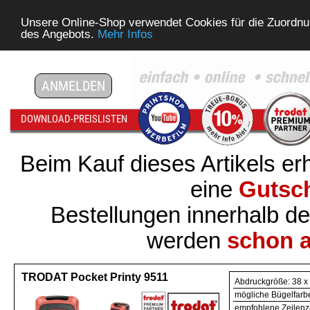
Unsere Online-Shop verwendet Cookies für die Zuordnu
des Angebots.
Mehr Infos
ANMELDEN
DOWNLOAD-PREISLISTEN
Beim Kauf dieses Artikels er
eine
Gutsch
Bestellungen innerhalb d
werden
schon a
TRODAT Pocket Printy 9511
Abdruckgröße: 38 
mögliche Bügelfarb
empfohlene Zeilenz