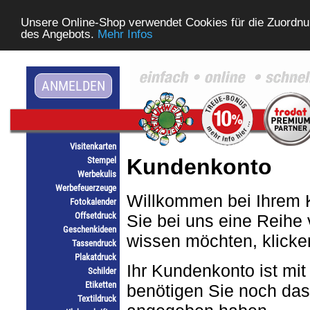
Unsere Online-Shop verwendet Cookies für die Zuordnu
des Angebots.
Mehr Infos
ANMELDEN
Visitenkarten
Kundenkonto
Stempel
Werbekulis
Werbefeuerzeuge
Willkommen bei Ihrem 
Fotokalender
Offsetdruck
Sie bei uns eine Reihe
Geschenkideen
wissen möchten, klick
Tassendruck
Plakatdruck
Ihr Kundenkonto ist mit
Schilder
Etiketten
benötigen Sie noch das
Textildruck